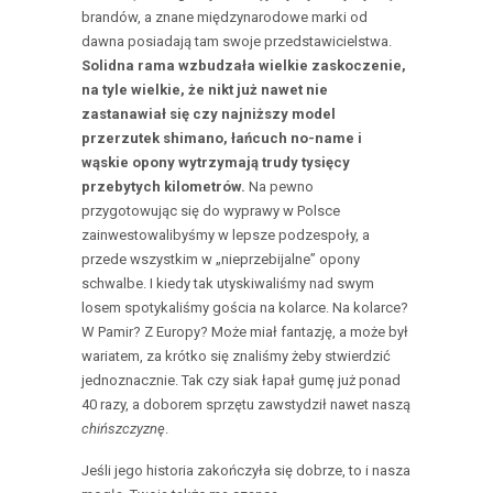
brandów, a znane międzynarodowe marki od
dawna posiadają tam swoje przedstawicielstwa.
Solidna rama wzbudzała wielkie zaskoczenie,
na tyle wielkie, że nikt już nawet nie
zastanawiał się czy najniższy model
przerzutek shimano, łańcuch no-name i
wąskie opony wytrzymają trudy tysięcy
przebytych kilometrów.
Na pewno
przygotowując się do wyprawy w Polsce
zainwestowalibyśmy w lepsze podzespoły, a
przede wszystkim w „nieprzebijalne” opony
schwalbe. I kiedy tak utyskiwaliśmy nad swym
losem spotykaliśmy gościa na kolarce. Na kolarce?
W Pamir? Z Europy? Może miał fantazję, a może był
wariatem, za krótko się znaliśmy żeby stwierdzić
jednoznacznie. Tak czy siak łapał gumę już ponad
40 razy, a doborem sprzętu zawstydził nawet naszą
chińszczyznę
.
Jeśli jego historia zakończyła się dobrze, to i nasza