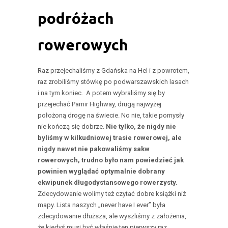
podróżach
rowerowych
Raz przejechaliśmy z Gdańska na Hel i z powrotem,
raz zrobiliśmy stówkę po podwarszawskich lasach
i na tym koniec. A potem wybraliśmy się by
przejechać Pamir Highway, drugą najwyżej
położoną drogę na świecie. No nie, takie pomysły
nie kończą się dobrze.
Nie tylko, że nigdy nie
byliśmy w kilkudniowej trasie rowerowej, ale
nigdy nawet nie pakowaliśmy sakw
rowerowych, trudno było nam powiedzieć jak
powinien wyglądać optymalnie dobrany
ekwipunek długodystansowego rowerzysty.
Zdecydowanie wolimy też czytać dobre książki niż
mapy. Lista naszych „never have I ever” była
zdecydowanie dłuższa, ale wyszliśmy z założenia,
że kiedyś musi być właśnie ten pierwszy raz.