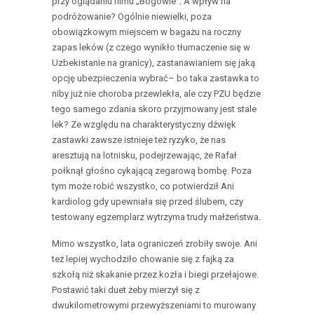
przy oglądaniu filmu „Bogowie”. A wpływ na
podróżowanie? Ogólnie niewielki, poza
obowiązkowym miejscem w bagażu na roczny
zapas leków (z czego wynikło tłumaczenie się w
Uzbekistanie na granicy), zastanawianiem się jaką
opcję ubezpieczenia wybrać– bo taka zastawka to
niby już nie choroba przewlekła, ale czy PZU będzie
tego samego zdania skoro przyjmowany jest stale
lek? Ze względu na charakterystyczny dźwięk
zastawki zawsze istnieje też ryzyko, że nas
aresztują na lotnisku, podejrzewając, że Rafał
połknął głośno cykającą zegarową bombę. Poza
tym może robić wszystko, co potwierdził Ani
kardiolog gdy upewniała się przed ślubem, czy
testowany egzemplarz wytrzyma trudy małżeństwa.
Mimo wszystko, lata ograniczeń zrobiły swoje. Ani
też lepiej wychodziło chowanie się z fajką za
szkołą niż skakanie przez kozła i biegi przełajowe.
Postawić taki duet żeby mierzył się z
dwukilometrowymi przewyższeniami to murowany