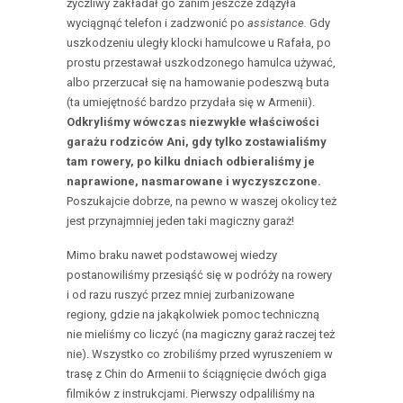
życzliwy zakładał go zanim jeszcze zdążyła
wyciągnąć telefon i zadzwonić po
assistance.
Gdy
uszkodzeniu uległy klocki hamulcowe u Rafała, po
prostu przestawał uszkodzonego hamulca używać,
albo przerzucał się na hamowanie podeszwą buta
(ta umiejętność bardzo przydała się w Armenii).
Odkryliśmy wówczas niezwykłe właściwości
garażu rodziców Ani, gdy tylko zostawialiśmy
tam rowery, po kilku dniach odbieraliśmy je
naprawione, nasmarowane i wyczyszczone.
Poszukajcie dobrze, na pewno w waszej okolicy też
jest przynajmniej jeden taki magiczny garaż!
Mimo braku nawet podstawowej wiedzy
postanowiliśmy przesiąść się w podróży na rowery
i od razu ruszyć przez mniej zurbanizowane
regiony, gdzie na jakąkolwiek pomoc techniczną
nie mieliśmy co liczyć (na magiczny garaż raczej też
nie). Wszystko co zrobiliśmy przed wyruszeniem w
trasę z Chin do Armenii to ściągnięcie dwóch giga
filmików z instrukcjami. Pierwszy odpaliliśmy na