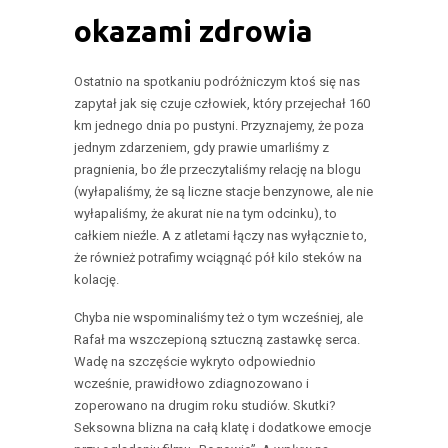
okazami zdrowia
Ostatnio na spotkaniu podróżniczym ktoś się nas
zapytał jak się czuje człowiek, który przejechał 160
km jednego dnia po pustyni. Przyznajemy, że poza
jednym zdarzeniem, gdy prawie umarliśmy z
pragnienia, bo źle przeczytaliśmy relację na blogu
(wyłapaliśmy, że są liczne stacje benzynowe, ale nie
wyłapaliśmy, że akurat nie na tym odcinku), to
całkiem nieźle. A z atletami łączy nas wyłącznie to,
że również potrafimy wciągnąć pół kilo steków na
kolację.
Chyba nie wspominaliśmy też o tym wcześniej, ale
Rafał ma wszczepioną sztuczną zastawkę serca.
Wadę na szczęście wykryto odpowiednio
wcześnie, prawidłowo zdiagnozowano i
zoperowano na drugim roku studiów. Skutki?
Seksowna blizna na całą klatę i dodatkowe emocje