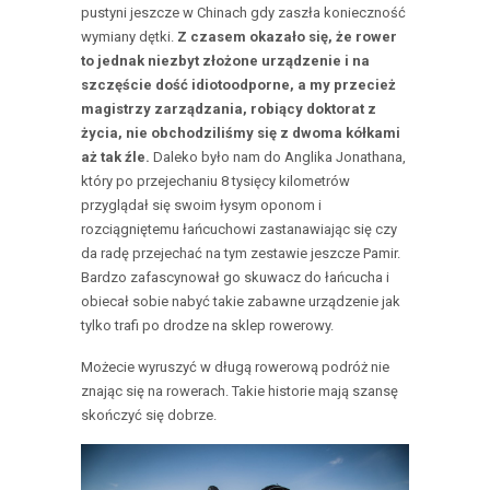
pustyni jeszcze w Chinach gdy zaszła konieczność
wymiany dętki.
Z czasem okazało się, że rower
to jednak niezbyt złożone urządzenie i na
szczęście dość idiotoodporne, a my przecież
magistrzy zarządzania, robiący doktorat z
życia, nie obchodziliśmy się z dwoma kółkami
aż tak źle.
Daleko było nam do Anglika Jonathana,
który po przejechaniu 8 tysięcy kilometrów
przyglądał się swoim łysym oponom i
rozciągniętemu łańcuchowi zastanawiając się czy
da radę przejechać na tym zestawie jeszcze Pamir.
Bardzo zafascynował go skuwacz do łańcucha i
obiecał sobie nabyć takie zabawne urządzenie jak
tylko trafi po drodze na sklep rowerowy.
Możecie wyruszyć w długą rowerową podróż nie
znając się na rowerach. Takie historie mają szansę
skończyć się dobrze.