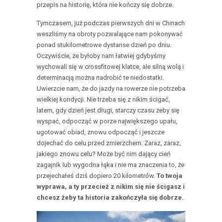
przepis na historię, która nie kończy się dobrze.
Tymczasem, już podczas pierwszych dni w Chinach
weszliśmy na obroty pozwalające nam pokonywać
ponad stukilometrowe dystanse dzień po dniu.
Oczywiście, że byłoby nam łatwiej gdybyśmy
wychowali się w crossfitowej klatce, ale silną wolą i
determinacją można nadrobić te niedostatki.
Uwierzcie nam, że do jazdy na rowerze nie potrzeba
wielkiej kondycji. Nie trzeba się z nikim ścigać,
latem, gdy dzień jest długi, starczy czasu żeby się
wyspać, odpocząć w porze największego upału,
ugotować obiad, znowu odpocząć i jeszcze
dojechać do celu przed zmierzchem. Zaraz, zaraz,
jakiego znowu celu? Może być nim dający cień
zagajnik lub wygodna łąka i nie ma znaczenia to, że
przejechałeś dziś dopiero 20 kilometrów.
To twoja
wyprawa, a ty przecież z nikim się nie ścigasz i
chcesz żeby ta historia zakończyła się dobrze.