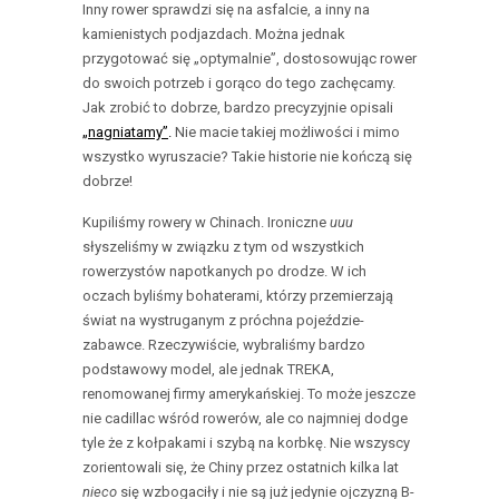
Inny rower sprawdzi się na asfalcie, a inny na
kamienistych podjazdach. Można jednak
przygotować się „optymalnie”, dostosowując rower
do swoich potrzeb i gorąco do tego zachęcamy.
Jak zrobić to dobrze, bardzo precyzyjnie opisali
„nagniatamy”
.
Nie macie takiej możliwości i mimo
wszystko wyruszacie? Takie historie nie kończą się
dobrze!
Kupiliśmy rowery w Chinach. Ironiczne
uuu
słyszeliśmy w związku z tym od wszystkich
rowerzystów napotkanych po drodze. W ich
oczach byliśmy bohaterami, którzy przemierzają
świat na wystruganym z próchna pojeździe-
zabawce. Rzeczywiście, wybraliśmy bardzo
podstawowy model, ale jednak TREKA,
renomowanej firmy amerykańskiej. To może jeszcze
nie cadillac wśród rowerów, ale co najmniej dodge
tyle że z kołpakami i szybą na korbkę. Nie wszyscy
zorientowali się, że Chiny przez ostatnich kilka lat
nieco
się wzbogaciły i nie są już jedynie ojczyzną B-