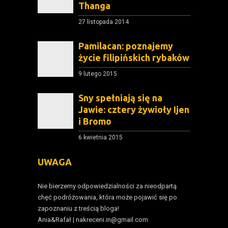
Thanga
27 listopada 2014
Pamilacan: poznajemy
życie filipińskich rybaków
9 lutego 2015
Sny spełniają się na
Jawie: cztery żywioły Ijen
i Bromo
6 kwietnia 2015
UWAGA
Nie bierzemy odpowiedzialności za nieodpartą
chęć podróżowania, która może pojawić się po
zapoznaniu z treścią bloga!
Ania&Rafał | nakreceni.in@gmail.com