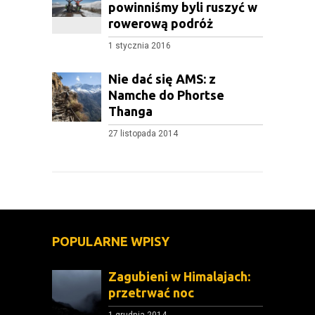
powinniśmy byli ruszyć w
rowerową podróż
1 stycznia 2016
Nie dać się AMS: z
Namche do Phortse
Thanga
27 listopada 2014
POPULARNE WPISY
Zagubieni w Himalajach:
przetrwać noc
1 grudnia 2014