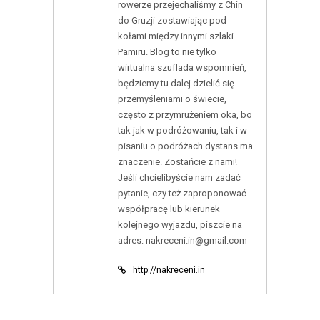
rowerze przejechaliśmy z Chin
do Gruzji zostawiając pod
kołami między innymi szlaki
Pamiru. Blog to nie tylko
wirtualna szuflada wspomnień,
będziemy tu dalej dzielić się
przemyśleniami o świecie,
często z przymrużeniem oka, bo
tak jak w podróżowaniu, tak i w
pisaniu o podróżach dystans ma
znaczenie. Zostańcie z nami!
Jeśli chcielibyście nam zadać
pytanie, czy też zaproponować
współpracę lub kierunek
kolejnego wyjazdu, piszcie na
adres: nakreceni.in@gmail.com
http://nakreceni.in