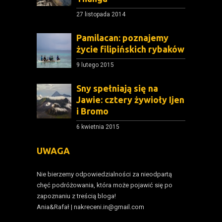
27 listopada 2014
Pamilacan: poznajemy
życie filipińskich rybaków
9 lutego 2015
Sny spełniają się na
Jawie: cztery żywioły Ijen
i Bromo
6 kwietnia 2015
UWAGA
Nie bierzemy odpowiedzialności za nieodpartą
chęć podróżowania, która może pojawić się po
zapoznaniu z treścią bloga!
Ania&Rafał | nakreceni.in@gmail.com