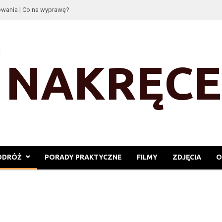
wania | Co na wyprawę?
y!
ODRÓŻ
PORADY PRAKTYCZNE
FILMY
ZDJĘCIA
O