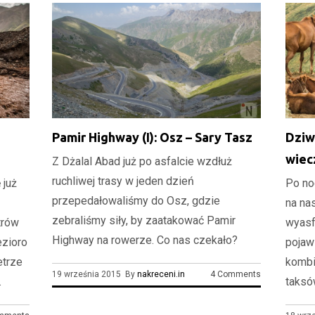
Pamir Highway (I): Osz – Sary Tasz
Dziw
wiec
Z Dżalal Abad już po asfalcie wzdłuż
ruchliwej trasy w jeden dzień
 już
Po no
przepedałowaliśmy do Osz, gdzie
na nas
zebraliśmy siły, by zaatakować Pamir
trów
wyasf
Highway na rowerze. Co nas czekało?
ezioro
pojaw
etrze
kombi
19 września 2015 By
nakreceni.in
4 Comments
.
taksów