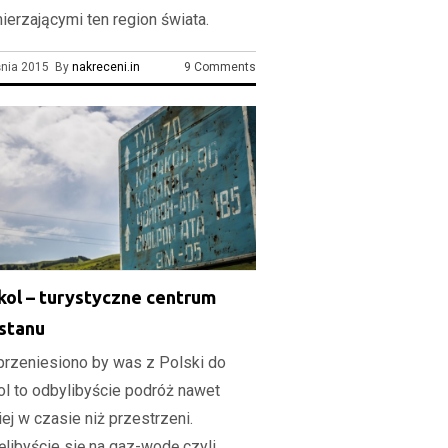
ierzającymi ten region świata.
śnia 2015 By
nakreceni.in
9 Comments
kol – turystyczne centrum
istanu
 przeniesiono by was z Polski do
ol to odbylibyście podróż nawet
ej w czasie niż przestrzeni.
ęlibyście się na gaz-wodę czyli