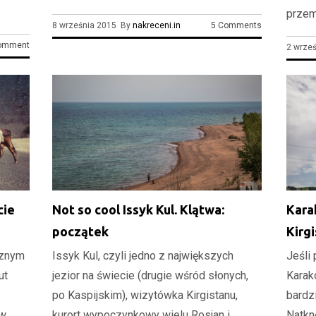
przem
8 września 2015 By
nakreceni.in
5 Comments
omment
2 wrze
cie
Not so cool Issyk Kul. Klątwa:
Kara
początek
Kirg
aznym
Issyk Kul, czyli jedno z największych
Jeśli
ut
jezior na świecie (drugie wśród słonych,
Karak
po Kaspijskim), wizytówka Kirgistanu,
bardzi
w,
kurort wypoczynkowy wielu Rosjan i
Natkn