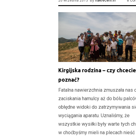
20 września 2015 By
nakreceni.in
8 Co
Kirgijska rodzina – czy chcecie
poznać?
Fatalna nawierzchnia zmuszała nas 
zaciskania hamulcy aż do bólu palcó
obłędne widoki do zatrzymywania się
wyciągania aparatu. Uznaliśmy, że
wszystkie wysiłki były warte tych chw
w choćbyśmy mieli na plecach nieść 