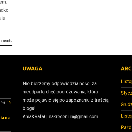
iem.
zadko
kle
mments
UWAGA
ARC
List
Nie bierzemy odpowiedzialności za
nieodpartą chęć podróżowania, która
Styc
może pojawić się po zapoznaniu z treścią
15
Grud
bloga!
List
Ania&Rafał | nakreceni.in@gmail.com
ia na
Paźd