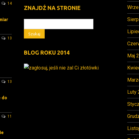
14
Wrze
ZNAJDŹ NA STRONIE
Sierp
miar
Lipie
13
Czer
BLOG ROKU 2014
Maj 
Kwie
Marz
13
Luty
e do
Styc
Grud
11
List
ie