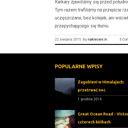
Karkary zjawiliśmy się przed połudn
Tym razem trafiliśmy na przejście r
uczęszczane, bez kolejek, ani wście
przepychającego się tłumu.
22 sierpnia 2015 By
nakreceni.in
3 Co
POPULARNE WPISY
Zagubieni w Himalajach:
przetrwać noc
1 grudnia 2014
Great Ocean Road - Victor
czterech kółkach