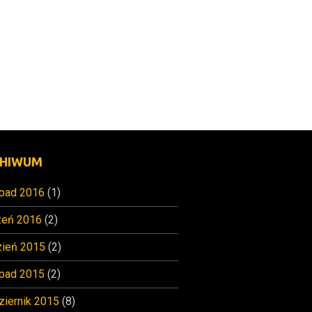
HIWUM
opad 2016
(1)
zeń 2016
(2)
zień 2015
(2)
opad 2015
(2)
ziernik 2015
(8)