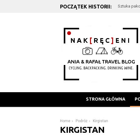
POCZĄTEK HISTORII:
Sztuka pako
Plan podróż
STRONA GŁÓWNA
P
Home
Podróż
Kirgistan
KIRGISTAN