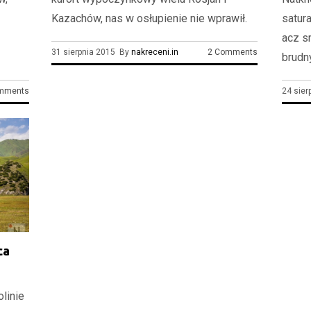
Kazachów, nas w osłupienie nie wprawił.
satur
acz s
31 sierpnia 2015 By
nakreceni.in
2 Comments
brudny
mments
24 sie
ca
olinie