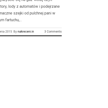
atory, lody z automatów i podejrzane
maczne szejki od pulchnej pani w
m fartuchu,...
rpnia 2015 By
nakreceni.in
3 Comments