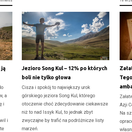
mments
18 wrz
 ją
Jezioro Song Kul – 12% po których
Zała
boli nie tylko głowa
Tego
amba
do
Cisza i spokój to największy urok
w, a
górskiego jeziora Song Kul, którego
Załat
 i
otoczenie choć zdecydowanie ciekawsze
Azji 
niż to nad Issyk Kul, to jednak zbyt
Na sz
il i
zwyczajne by trafić na podróżnicze listy
oprac
te
marzeń.
własn