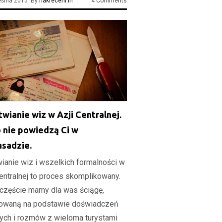
eśnia 2015 By
nakreceni.in
4 Comments
twianie wiz w Azji Centralnej.
 nie powiedzą Ci w
sadzie.
wianie wiz i wszelkich formalności w
Centralnej to proces skomplikowany.
częście mamy dla was ściągę,
owaną na podstawie doświadczeń
ych i rozmów z wieloma turystami