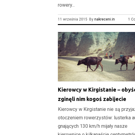
rowery...
11 września 2015 By
nakreceni.in
1 C
Kierowcy w Kirgistanie – obyś
zginęli nim kogoś zabijecie
Kierowcy w Kirgistanie nie są przyj
otoczeniem rowerzystów: lusterka a
gnających 130 km/h mijały nasze
kierownice o kilkanaście centymetró