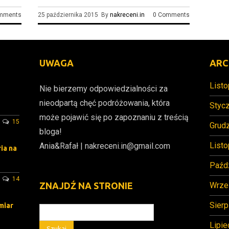
mments
25 października 2015 By
nakreceni.in
0 Comments
UWAGA
ARC
List
Nie bierzemy odpowiedzialności za
nieodpartą chęć podróżowania, która
Styc
może pojawić się po zapoznaniu z treścią
15
Grud
bloga!
List
Ania&Rafał | nakreceni.in@gmail.com
ia na
Paźd
14
Wrze
ZNAJDŹ NA STRONIE
Sierp
miar
Lipie