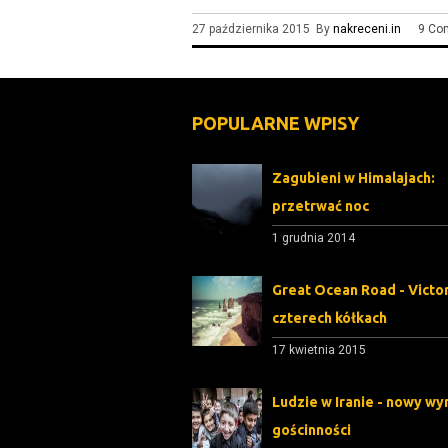
27 października 2015 By
nakreceni.in
9 Co
POPULARNE WPISY
Zagubieni w Himalajach:
przetrwać noc
1 grudnia 2014
Great Ocean Road - Victor
czterech kółkach
17 kwietnia 2015
Ludzie w Iranie - nowy wy
gościnności