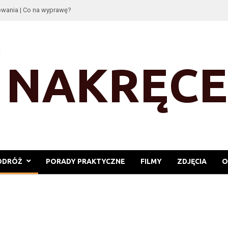
wania | Co na wyprawę?
ODRÓŻ
PORADY PRAKTYCZNE
FILMY
ZDJĘCIA
O