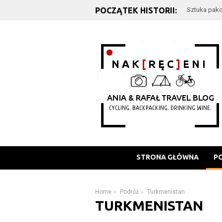
POCZĄTEK HISTORII:
Sztuka pako
STRONA GŁÓWNA
P
Home
Podróż
Turkmenistan
TURKMENISTAN