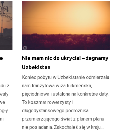
je
Nie mam nic do ukrycia! – żegnamy
Uzbekistan
Koniec pobytu w Uzbekistanie odmierzała
ndu z
nam tranzytowa wiza turkmeńska,
wały
pięciodniowa i ustalona na konkretne daty.
owe
To koszmar rowerzysty i
ogły
długodystansowego podróżnika
mi
przemierzającego świat z planem planu
nie posiadania. Zakochałeś się w kraju,...