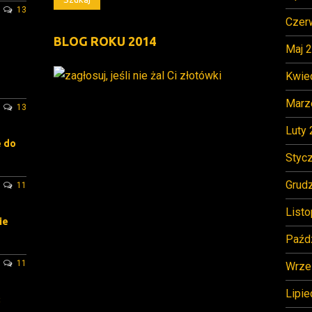
13
Czer
BLOG ROKU 2014
Maj 
Kwie
Marz
13
Luty
e do
Styc
Grud
11
List
ie
Paźd
11
Wrze
Lipie
: