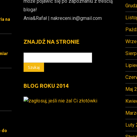
może pojawić się po zapoznaniu z treścią
Grud
bloga!
List
Ania&Rafał | nakreceni.in@gmail.com
ia na
Paźd
Wrze
ZNAJDŹ NA STRONIE
Sierp
miar
Lipie
Czer
BLOG ROKU 2014
Maj 
Kwie
Marz
Luty
e do
Styc