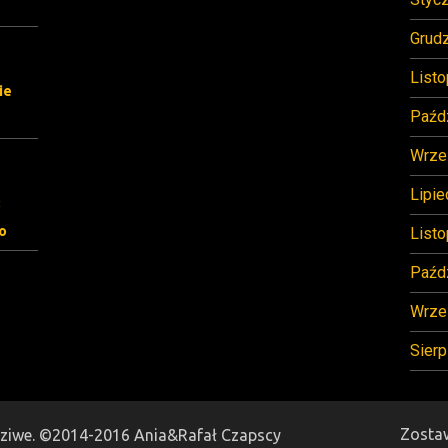
Grud
List
ie
Paźd
Wrze
Lipie
:
mo
List
Paźd
Wrze
Sierp
Zosta
dziwe. ©2014-2016 Ania&Rafał Czapscy