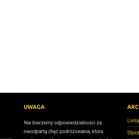
UWAGA
ARC
List
Nie bierzemy odpowiedzialności za
nieodpartą chęć podróżowania, która
Styc