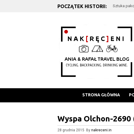
POCZĄTEK HISTORII:
Sztuka pako
Plan podróż
STRONA GŁÓWNA
P
Wyspa Olchon-2690 
28 grudnia 2015 By
nakreceni.in