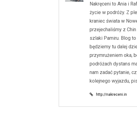
Nakręceni to Ania i Ra
życie w podróży. Z pl
kraniec świata w Nowe
przejechaliśmy z Chin
szlaki Pamiru. Blog to
będziemy tu dalej dzi
przymrużeniem oka, bo
podróżach dystans ma 
nam zadać pytanie, c
kolejnego wyjazdu, pi
http://nakreceni.in