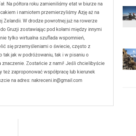
fał. Na półtora roku zamieniliśmy etat w biurze na
ecakiem i namiotem przemierzyliśmy Azję aż na
j Zelandii. W drodze powrotnej już na rowerze
 do Gruzji zostawiając pod kołami między innymi
 nie tylko wirtualna szuflada wspomnień,
elić się przemyśleniami o świecie, często z
 tak jak w podróżowaniu, tak i w pisaniu o
znaczenie. Zostańcie z nami! Jeśli chcielibyście
zy też zaproponować współpracę lub kierunek
szcie na adres: nakreceni.in@gmail.com