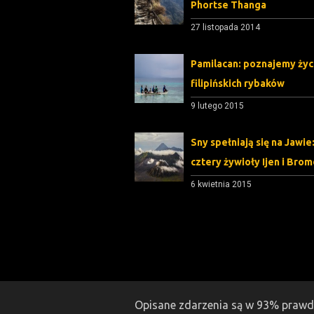
Phortse Thanga
27 listopada 2014
Pamilacan: poznajemy życ
filipińskich rybaków
9 lutego 2015
Sny spełniają się na Jawie
cztery żywioły Ijen i Bro
6 kwietnia 2015
Opisane zdarzenia są w 93% praw