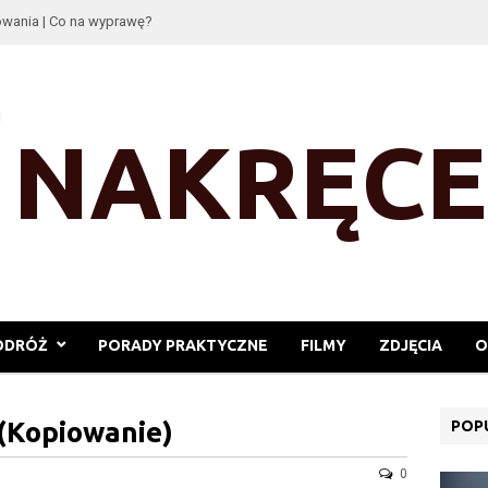
wania | Co na wyprawę?
y!
ODRÓŻ
PORADY PRAKTYCZNE
FILMY
ZDJĘCIA
O
(Kopiowanie)
POP
0