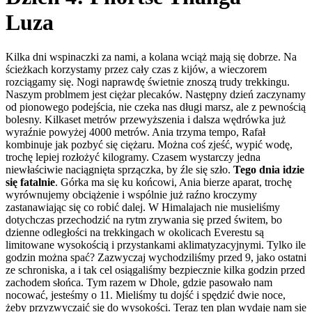
Luza
Kilka dni wspinaczki za nami, a kolana wciąż mają się dobrze. Na
ścieżkach korzystamy przez cały czas z kijów, a wieczorem
rozciągamy się. Nogi naprawdę świetnie znoszą trudy trekkingu.
Naszym problmem jest ciężar plecaków. Następny dzień zaczynamy
od pionowego podejścia, nie czeka nas długi marsz, ale z pewnością
bolesny. Kilkaset metrów przewyższenia i dalsza wędrówka już
wyraźnie powyżej 4000 metrów. Ania trzyma tempo, Rafał
kombinuje jak pozbyć się ciężaru. Można coś zjeść, wypić wodę,
trochę lepiej rozłożyć kilogramy. Czasem wystarczy jedna
niewłaściwie naciągnięta sprzączka, by źle się szło.
Tego dnia idzie
się fatalnie
. Górka ma się ku końcowi, Ania bierze aparat, trochę
wyrównujemy obciążenie i wspólnie już raźno kroczymy
zastanawiając się co robić dalej. W Himalajach nie musieliśmy
dotychczas przechodzić na rytm zrywania się przed świtem, bo
dzienne odległości na trekkingach w okolicach Everestu są
limitowane wysokością i przystankami aklimatyzacyjnymi. Tylko ile
godzin można spać? Zazwyczaj wychodziliśmy przed 9, jako ostatni
ze schroniska, a i tak cel osiągaliśmy bezpiecznie kilka godzin przed
zachodem słońca. Tym razem w Dhole, gdzie pasowało nam
nocować, jesteśmy o 11. Mieliśmy tu dojść i spędzić dwie noce,
żeby przyzwyczaić się do wysokości. Teraz ten plan wydaje nam sie