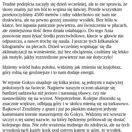
Trudne podejścia zaczęły się dzień wcześniej, ale to nie sprawia, że
skoro znamy już ten ból to wspina się łatwiej. Przede wszystkim
przekroczyliśmy 4500 metrów i niby oddechowo nic nam nie
doskwiera, ale na pewno gorzej znosimy wysiłek. Bez bólu w
klatce, bez łapania panicznie powietrza, ani świszczenia w płucach,
ale zmniejszona ilość tlenu działa osłabiająco. Do tego Ania
ponownie musi łykać środki przeciwbólowe, kłucie w głowie nie
odpuszcza, a nawet trochę się nasila. I jeszcze tych kilkanaście
kilogramów na plecach. Dzień wcześniej wspinając się dla
aklimatyzacji na wzniesienie, już bez obciążenia, czuliśmy się lekko
jak motyle, jakby rozrzedzone powietrze nas nie dotyczyło!
Idziemy wśród huku potoku, widzimy jak zmienia się krajobraz,
góry robią się groźniejsze i to nam dodaje energii.
W rejonie Gokyo znajduje się kilka jezior, są jednymi z najwyżej
położonych na świecie. Najpierw naszym oczom ukazuje się
bardziej sadzawka niż jezioro i narastają obawy, czy nie
nastawiliśmy się na wyrost. Niepotrzebnie. Kolejne zbiorniki są
znacznie większe, odbijają góry i w słońcu mienią się na turkusowo.
Bajkowo! Zeszliśmy z grani i już po płaskim usłanym jedynie
kamieniami terenie maszerujemy do Gokyo. Widzimy też wreszcie
szczyt o tej samej nazwie, na który będziemy próbowali się dostać
kolejnego dnia. Nie robi wrażenia trudnego do zdobycia, ale na tych
wysokościach każdy krok pod ostrym kątem w górę, to wysiłek.