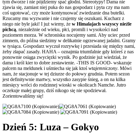
tym dworze i nie pójdziemy spać głodni. Stereotypy! Dama nie
zjawia się, zamiast niej puka do nas gospodarz i pyta czy ma nam
coś ugotować, czy może kontynuować zwiedzanie dna butelki.
Rzucamy mu wyzwanie i nie czujemy się oszukani. Kucharz z
niego nie byle jaki! I już wiemy, że
w Himalajach wszyscy nieźle
pichcą
, niezależnie od wieku, płci, promili i wysokości nad
poziomem morza. W schronisku nocujemy sami. Aby uciec przed
zimnem, do późna siedzimy w delikatnie ogrzewanej jadalni. Gramy
w tysiąca. Gospodarz wyczuł rozrywkę i przesiada się między nami,
żeby złapać zasady. HAHA – oznajmia triumfalnie gdy któreś z nas
ponownie osiąga zwycięzki wynik. Po godzinie już wiedział, że
dama i król kier to dobre zestawienie. -THIS IS GOOD- wskazuje
palcem na meldunek i uśmiecha się jak ktoś
wtajemniczony
. Mówi
nam, że stacjonuje w tej dziurze do połowy grudnia. Potem sezon
jest definitywnie martwy, wszystko zasypie śnieg, a on na kilka
miesięcy wróci do rodzinnej wioski w okolicach Namche. Jutro
oczekuje małej grupy, dziś nikogo się nie spodziewał.
Zorientowaliśmy się!
Dzień 5: Luza – Gokyo