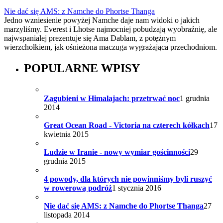
Nie dać się AMS: z Namche do Phortse Thanga
Jedno wzniesienie powyżej Namche daje nam widoki o jakich
marzyliśmy. Everest i Lhotse najmocniej pobudzają wyobraźnię, ale
najwspanialej prezentuje się Ama Dablam, z potężnym
wierzchołkiem, jak ośnieżona maczuga wygrażająca przechodniom.
POPULARNE WPISY
Zagubieni w Himalajach: przetrwać noc
1 grudnia
2014
Great Ocean Road - Victoria na czterech kółkach
17
kwietnia 2015
Ludzie w Iranie - nowy wymiar gościnności
29
grudnia 2015
4 powody, dla których nie powinniśmy byli ruszyć
w rowerową podróż
1 stycznia 2016
Nie dać się AMS: z Namche do Phortse Thanga
27
listopada 2014