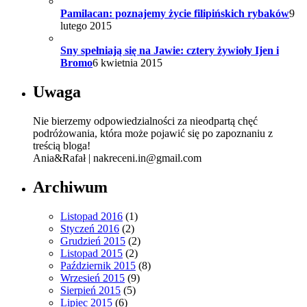
Pamilacan: poznajemy życie filipińskich rybaków
9
lutego 2015
Sny spełniają się na Jawie: cztery żywioły Ijen i
Bromo
6 kwietnia 2015
Uwaga
Nie bierzemy odpowiedzialności za nieodpartą chęć
podróżowania, która może pojawić się po zapoznaniu z
treścią bloga!
Ania&Rafał | nakreceni.in@gmail.com
Archiwum
Listopad 2016
(1)
Styczeń 2016
(2)
Grudzień 2015
(2)
Listopad 2015
(2)
Październik 2015
(8)
Wrzesień 2015
(9)
Sierpień 2015
(5)
Lipiec 2015
(6)