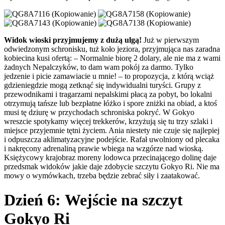
Widok wioski przyjmujemy z dużą ulgą!
Już w pierwszym
odwiedzonym schronisku, tuż koło jeziora, przyjmująca nas zaradna
kobiecina kusi ofertą: – Normalnie biorę 2 dolary, ale nie ma z wami
żadnych Nepalczyków, to dam wam pokój za darmo. Tylko
jedzenie i picie zamawiacie u mnie! – to propozycja, z którą wciąż
gdzieniegdzie mogą zetknąć się indywidualni turyści. Grupy z
przewodnikami i tragarzami nepalskimi płacą za pobyt, bo lokalni
otrzymują tańsze lub bezpłatne łóżko i spore zniżki na obiad, a ktoś
musi tę dziurę w przychodach schroniska pokryć. W Gokyo
wreszcie spotykamy więcej trekkerów, krzyżują się tu trzy szlaki i
miejsce przyjemnie tętni życiem. Ania niestety nie czuje się najlepiej
i odpuszcza aklimatyzacyjne podejście. Rafał uwolniony od plecaka
i nakręcony adrenaliną prawie wbiega na wzgórze nad wioską.
Księżycowy krajobraz moreny lodowca przecinającego dolinę daje
przedsmak widoków jakie daje zdobycie szczytu Gokyo Ri. Nie ma
mowy o wymówkach, trzeba będzie zebrać siły i zaatakować.
Dzień 6: Wejście na szczyt
Gokyo Ri