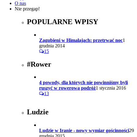
O nas
Nie przegap!
POPULARNE WPISY
Zagubieni w Himalajach: przetrwać noc
1
grudnia 2014
15
#Rower
4 powody, dla których nie powinniśmy byli
ruszyć w rowerową podróż
1 stycznia 2016
13
Ludzie
Ludzie w Iranie - nowy wymiar gościnności
29
grudnia 2015