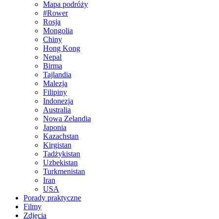
Mapa podróży
#Rower
Rosja
Mongolia
Chiny
Hong Kong
Nepal
Birma
Tajlandia
Malezja
Filipiny
Indonezja
Australia
Nowa Zelandia
Japonia
Kazachstan
Kirgistan
Tadżykistan
Uzbekistan
Turkmenistan
Iran
USA
Porady praktyczne
Filmy
Zdjęcia