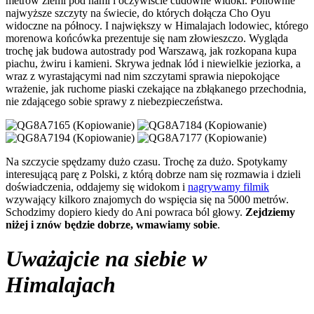
metrów ziemi pod nami i oczywiście cudowne widoki. Ponownie
najwyższe szczyty na świecie, do których dołącza Cho Oyu
widoczne na północy. I największy w Himalajach lodowiec, którego
morenowa końcówka prezentuje się nam złowieszczo. Wygląda
trochę jak budowa autostrady pod Warszawą, jak rozkopana kupa
piachu, żwiru i kamieni. Skrywa jednak lód i niewielkie jeziorka, a
wraz z wyrastającymi nad nim szczytami sprawia niepokojące
wrażenie, jak ruchome piaski czekające na zbłąkanego przechodnia,
nie zdającego sobie sprawy z niebezpieczeństwa.
Na szczycie spędzamy dużo czasu. Trochę za dużo. Spotykamy
interesującą parę z Polski, z którą dobrze nam się rozmawia i dzieli
doświadczenia, oddajemy się widokom i
nagrywamy filmik
wzywający kilkoro znajomych do wspięcia się na 5000 metrów.
Schodzimy dopiero kiedy do Ani powraca ból głowy.
Zejdziemy
niżej i znów będzie dobrze, wmawiamy sobie
.
Uważajcie na siebie w
Himalajach