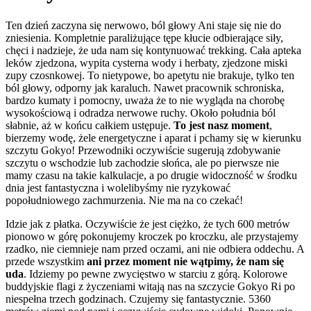
Ten dzień zaczyna się nerwowo, ból głowy Ani staje się nie do
zniesienia. Kompletnie paraliżujące tępe kłucie odbierające siły,
chęci i nadzieje, że uda nam się kontynuować trekking. Cała apteka
leków zjedzona, wypita cysterna wody i herbaty, zjedzone miski
zupy czosnkowej. To nietypowe, bo apetytu nie brakuje, tylko ten
ból głowy, odporny jak karaluch. Nawet pracownik schroniska,
bardzo kumaty i pomocny, uważa że to nie wygląda na chorobę
wysokościową i odradza nerwowe ruchy. Około południa ból
słabnie, aż w końcu całkiem ustępuje.
To jest nasz moment
,
bierzemy wodę, żele energetyczne i aparat i pchamy się w kierunku
szczytu Gokyo! Przewodniki oczywiście sugerują zdobywanie
szczytu o wschodzie lub zachodzie słońca, ale po pierwsze nie
mamy czasu na takie kalkulacje, a po drugie widoczność w środku
dnia jest fantastyczna i wolelibyśmy nie ryzykować
popołudniowego zachmurzenia. Nie ma na co czekać!
Idzie jak z płatka. Oczywiście że jest ciężko, że tych 600 metrów
pionowo w górę pokonujemy kroczek po kroczku, ale przystajemy
rzadko, nie ciemnieje nam przed oczami, ani nie odbiera oddechu. A
przede wszystkim
ani przez moment nie wątpimy, że nam się
uda
. Idziemy po pewne zwycięstwo w starciu z górą. Kolorowe
buddyjskie flagi z życzeniami witają nas na szczycie Gokyo Ri po
niespełna trzech godzinach. Czujemy się fantastycznie. 5360