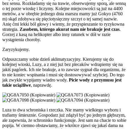
bez sensu. Rozkładamy się na trawie, obserwujemy sporą, ale senną
o tej porze wioskę i liczymy. Kolejne miejscowości są już na 4400
metrów, a w obrębie jednego dnia marszu mamy już Gokyo (4760
m) skąd zdobywa się pięciotysięczny szczyt o tej samej nazwie.
Anię ćmi lekki ból głowy i wiemy, że przyspieszanie to ryzykowna
strategia.
Zasobem, którego akurat nam nie brakuje jest czas
.
Gorzej z kasą na helikopter albo inny ratunek w dół w razie
wystąpienia choroby.
Zaryzykujemy.
Odpuszczamy sobie dzień aklimatyzacyjny. Kierujemy się do
kolejnej wioski, Luzy, a z niej już bez plecaków wdrapiemy się na
jakiś pagórek. Ich nie brakuje, a to zawsze sygnał dla organizmu, że
to nie koniec wspinania i musi się dostosowywać szybciej. Do tego
jak zwykle wypijamy wiadro wody.
Picie wody z przymusu jest
takie uciążliwe
, naprawdę.
Luza to dwa schroniska i rzeczka. Nie mamy wielkiego wyboru i
trafiamy śmiesznie. Gospodarz już zdążył być po jednym głębszym,
ale zapewnia, że schronisko funkcjonuje. Jest sam na chacie to sobie
popija. W ciemno obstawiamy, że wkrótce zjawi się jakaś dama na