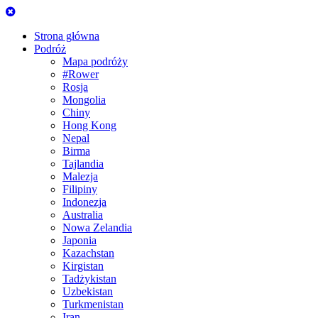
Strona główna
Podróż
Mapa podróży
#Rower
Rosja
Mongolia
Chiny
Hong Kong
Nepal
Birma
Tajlandia
Malezja
Filipiny
Indonezja
Australia
Nowa Zelandia
Japonia
Kazachstan
Kirgistan
Tadżykistan
Uzbekistan
Turkmenistan
Iran