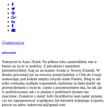
nakreceni.in
Nakręceni to Ania i Rafał. Na półtora roku zamieniliśmy etat w
biurze na życie w podróży. Z plecakiem i namiotem
przemierzyliśmy Azję aż na kraniec świata w Nowej Zelandii. W
drodze powrotnej już na rowerze przejechaliśmy z Chin do Gruzji
zostawiając pod kołami między innymi szlaki Pamiru. Blog to nie
tylko wirtualna szuflada wspomnień, będziemy tu dalej dzielić się
przemyśleniami o świecie, często z przymrużeniem oka, bo tak jak
w podróżowaniu, tak i w pisaniu o podróżach dystans ma
znaczenie. Zostańcie z nami! Jeśli chcielibyście nam zadać pytanie,
czy też zaproponować współpracę lub kierunek kolejnego wyjazdu,
piszcie na adres: nakreceni.in@gmail.com