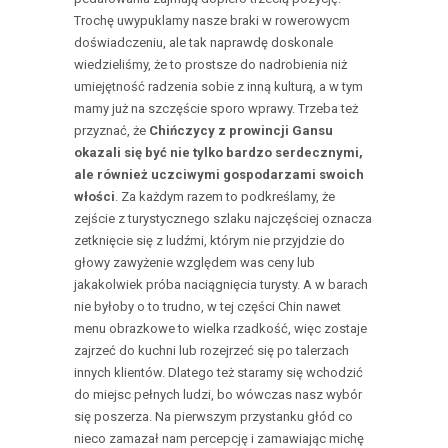
Trochę uwypuklamy nasze braki w rowerowycm
doświadczeniu, ale tak naprawdę doskonale
wiedzieliśmy, że to prostsze do nadrobienia niż
umiejętność radzenia sobie z inną kulturą, a w tym
mamy już na szczęście sporo wprawy. Trzeba też
przyznać, że
Chińczycy z prowincji Gansu
okazali się być nie tylko bardzo serdecznymi,
ale również uczciwymi gospodarzami swoich
włości
. Za każdym razem to podkreślamy, że
zejście z turystycznego szlaku najczęściej oznacza
zetknięcie się z ludźmi, którym nie przyjdzie do
głowy zawyżenie względem was ceny lub
jakakolwiek próba naciągnięcia turysty. A w barach
nie byłoby o to trudno, w tej części Chin nawet
menu obrazkowe to wielka rzadkość, więc zostaje
zajrzeć do kuchni lub rozejrzeć się po talerzach
innych klientów. Dlatego też staramy się wchodzić
do miejsc pełnych ludzi, bo wówczas nasz wybór
się poszerza. Na pierwszym przystanku głód co
nieco zamazał nam percepcję i zamawiając michę