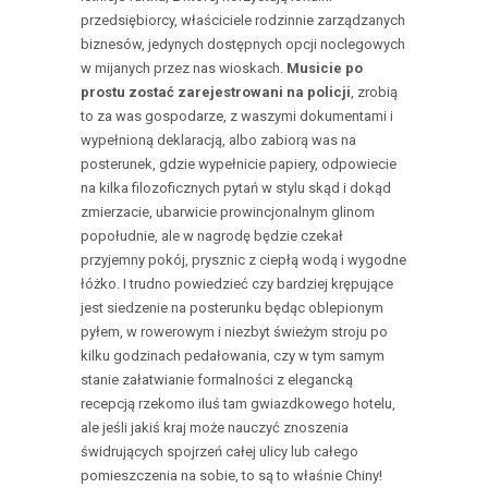
przedsiębiorcy, właściciele rodzinnie zarządzanych
biznesów, jedynych dostępnych opcji noclegowych
w mijanych przez nas wioskach.
Musicie po
prostu zostać zarejestrowani na policji
, zrobią
to za was gospodarze, z waszymi dokumentami i
wypełnioną deklaracją, albo zabiorą was na
posterunek, gdzie wypełnicie papiery, odpowiecie
na kilka filozoficznych pytań w stylu skąd i dokąd
zmierzacie, ubarwicie prowincjonalnym glinom
popołudnie, ale w nagrodę będzie czekał
przyjemny pokój, prysznic z ciepłą wodą i wygodne
łóżko. I trudno powiedzieć czy bardziej krępujące
jest siedzenie na posterunku będąc oblepionym
pyłem, w rowerowym i niezbyt świeżym stroju po
kilku godzinach pedałowania, czy w tym samym
stanie załatwianie formalności z elegancką
recepcją rzekomo iluś tam gwiazdkowego hotelu,
ale jeśli jakiś kraj może nauczyć znoszenia
świdrujących spojrzeń całej ulicy lub całego
pomieszczenia na sobie, to są to właśnie Chiny!