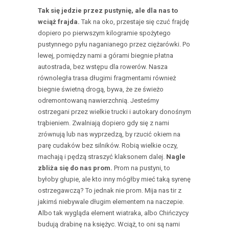
Tak się jedzie przez pustynię, ale dla nas to
wciąż frajda.
Tak na oko, przestaje się czuć frajdę
dopiero po pierwszym kilogramie spożytego
pustynnego pyłu naganianego przez ciężarówki. Po
lewej, pomiędzy nami a górami biegnie płatna
autostrada, bez wstępu dla rowerów. Nasza
równoległa trasa długimi fragmentami również
biegnie świetną drogą, bywa, że ze świeżo
odremontowaną nawierzchnią. Jesteśmy
ostrzegani przez wielkie trucki i autokary donośnym
trąbieniem. Zwalniają dopiero gdy się z nami
zrównują lub nas wyprzedzą, by rzucić okiem na
parę cudaków bez silników. Robią wielkie oczy,
machają i pędzą straszyć klaksonem dalej.
Nagle
zbliża się do nas prom.
Prom na pustyni, to
byłoby głupie, ale kto inny mógłby mieć taką syrenę
ostrzegawczą? To jednak nie prom. Mija nas tir z
jakimś niebywale długim elementem na naczepie.
Albo tak wygląda element wiatraka, albo Chińczycy
budują drabinę na księżyc. Wciąż, to oni są nami