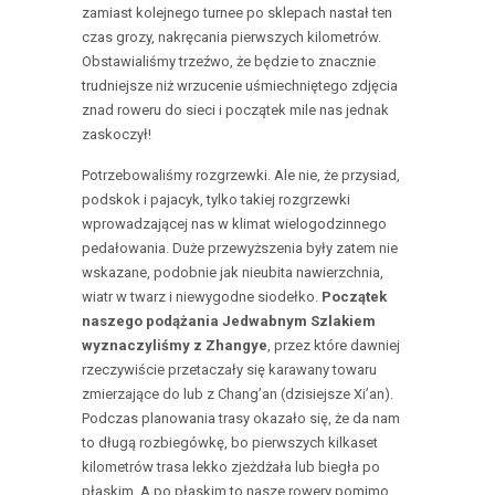
zamiast kolejnego turnee po sklepach nastał ten
czas grozy, nakręcania pierwszych kilometrów.
Obstawialiśmy trzeźwo, że będzie to znacznie
trudniejsze niż wrzucenie uśmiechniętego zdjęcia
znad roweru do sieci i początek mile nas jednak
zaskoczył!
Potrzebowaliśmy rozgrzewki. Ale nie, że przysiad,
podskok i pajacyk, tylko takiej rozgrzewki
wprowadzającej nas w klimat wielogodzinnego
pedałowania. Duże przewyższenia były zatem nie
wskazane, podobnie jak nieubita nawierzchnia,
wiatr w twarz i niewygodne siodełko.
Początek
naszego podążania Jedwabnym Szlakiem
wyznaczyliśmy z Zhangye
, przez które dawniej
rzeczywiście przetaczały się karawany towaru
zmierzające do lub z Chang’an (dzisiejsze Xi’an).
Podczas planowania trasy okazało się, że da nam
to długą rozbiegówkę, bo pierwszych kilkaset
kilometrów trasa lekko zjeżdżała lub biegła po
płaskim. A po płaskim to nasze rowery pomimo