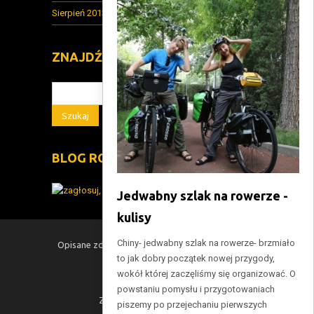
Sierpień 2013
(1)
ZNAJDŹ NA STRONIE
BLOG ROKU 2014
Jedwabny szlak na rowerze -
kulisy
Chiny- jedwabny szlak na rowerze- brzmiało
Opisane zdarzenia są w 93% prawdziwe. ©2014-
to jak dobry początek nowej przygody,
2016 Ania&Rafał Czapscy
wokół której zaczęliśmy się organizować. O
Back to top
powstaniu pomysłu i przygotowaniach
Zostaw nam wiadomość!
piszemy po przejechaniu pierwszych