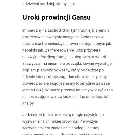
zdziwieni bardziej, niż my nimi.
Uroki prowincji Gansu
Im bardziej na zachód Chin, tym trudniej białemu o
podróżowanie w trybie
incognito
. Zwłaszcza w
spodenkach
z pieluchą
na rowerze objuczonym jak
nepalski jak. Zainteresowanie ludzi przybiera
niezwykle życzliwą formę, a zbiegowisko wokół
zazwyczaj ma nieśmiałe początki, lawinę wywołuje
dopiero pierwszy odważny, który podejdzie po
zdjęcie lub spróbuje zagadać chociaż na tyle, by
dowiedzieć się skąd jesteśmy (domyślnie zawsze
jest to USA). W nasze przerwy musimy wliczyć czas
na sesje zdjęciowe, zwłaszcza idąc do sklepu lub
knajpy.
Jedzenie w trasie to zresztą drugie największe
wyzwanie na chińskiej prowincji. Pierwszym
wyzwaniem jest znalezienie noclegu, a trudy
pedałowania zajmują dopiero trzecią pozycję.