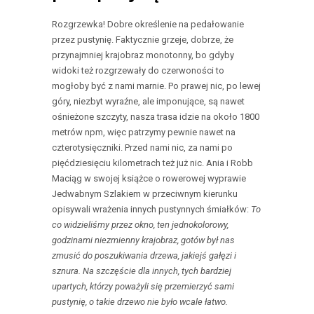
Rozgrzewka! Dobre określenie na pedałowanie
przez pustynię. Faktycznie grzeje, dobrze, że
przynajmniej krajobraz monotonny, bo gdyby
widoki też rozgrzewały do czerwoności to
mogłoby być z nami marnie. Po prawej nic, po lewej
góry, niezbyt wyraźne, ale imponujące, są nawet
ośnieżone szczyty, nasza trasa idzie na około 1800
metrów npm, więc patrzymy pewnie nawet na
czterotysięczniki. Przed nami nic, za nami po
pięćdziesięciu kilometrach też już nic. Ania i Robb
Maciąg w swojej książce o rowerowej wyprawie
Jedwabnym Szlakiem w przeciwnym kierunku
opisywali wrażenia innych pustynnych śmiałków:
To
co widzieliśmy przez okno, ten jednokolorowy,
godzinami niezmienny krajobraz, gotów był nas
zmusić do poszukiwania drzewa, jakiejś gałęzi i
sznura. Na szczęście dla innych, tych bardziej
upartych, którzy poważyli się przemierzyć sami
pustynię, o takie drzewo nie było wcale łatwo.