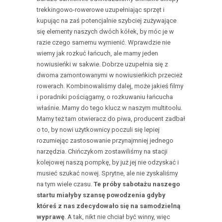
trekkingowo-rowerowe uzupełniając sprzęt i
kupując na zaś potencjalnie szybciej zużywające
się elementy naszych dwóch kółek, by móc je w
razie czego samemu wymienić. Wprawdzie nie
wiemy jak rozkuć łańcuch, ale mamy jeden
nowiusieńki w sakwie. Dobrze uzupełnia się z
dwoma zamontowanymi w nowiusieńkich przecież
rowerach. Kombinowaliśmy dalej, może jakieś filmy
i poradniki pościągamy, o rozkuwaniu łańcucha
właśnie. Mamy do tego klucz w naszym multitoolu.
Mamy też tam otwieracz do piwa, producent zadbał
o to, by nowi użytkownicy poczuli się lepiej
rozumiejąc zastosowanie przynajmniej jednego
narzędzia. Chińczykom zostawiliśmy na stacji
kolejowej naszą pompkę, by już jej nie odzyskać i
musieć szukać nowej. Sprytne, ale nie zyskaliśmy
na tym wiele czasu.
Te próby sabotażu naszego
startu miałyby szansę powodzenia gdyby
któreś z nas zdecydowało się na samodzielną
wyprawę
. A tak, nikt nie chciał być winny, więc