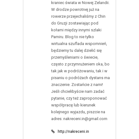
kraniec świata w Nowej Zelandii.
W drodze powrotnej już na
rowerze przejechaliśmy z Chin
do Gruzji zostawiając pod
kołami między innymi szlaki
Pamiru. Blog to nie tylko
wirtualna szuflada wspomnień,
będziemy tu dalej dzielić się
przemyśleniami o świecie,
często z przymrużeniem oka, bo
tak jak w podróżowaniu, tak i w
pisaniu o podróżach dystans ma
znaczenie. Zostańcie z nami!
Jeśli chcielibyście nam zadać
pytanie, czy też zaproponować
współpracę lub kierunek
kolejnego wyjazdu, piszcie na
adres: nakreceni.in@gmail.com
http://nakreceni.in