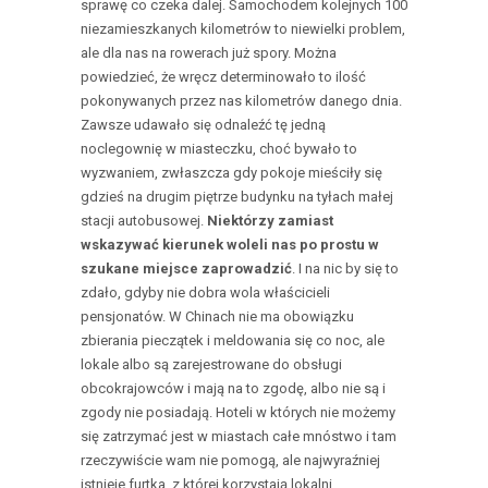
sprawę co czeka dalej. Samochodem kolejnych 100
niezamieszkanych kilometrów to niewielki problem,
ale dla nas na rowerach już spory. Można
powiedzieć, że wręcz determinowało to ilość
pokonywanych przez nas kilometrów danego dnia.
Zawsze udawało się odnaleźć tę jedną
noclegownię w miasteczku, choć bywało to
wyzwaniem, zwłaszcza gdy pokoje mieściły się
gdzieś na drugim piętrze budynku na tyłach małej
stacji autobusowej.
Niektórzy zamiast
wskazywać kierunek woleli nas po prostu w
szukane miejsce zaprowadzić
. I na nic by się to
zdało, gdyby nie dobra wola właścicieli
pensjonatów. W Chinach nie ma obowiązku
zbierania pieczątek i meldowania się co noc, ale
lokale albo są zarejestrowane do obsługi
obcokrajowców i mają na to zgodę, albo nie są i
zgody nie posiadają. Hoteli w których nie możemy
się zatrzymać jest w miastach całe mnóstwo i tam
rzeczywiście wam nie pomogą, ale najwyraźniej
istnieje furtka, z której korzystają lokalni