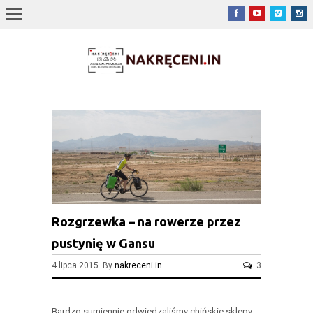
Rozgrzewka – na rowerze przez
pustynię w Gansu
4 lipca 2015 By
nakreceni.in
3
Bardzo sumiennie odwiedzaliśmy chińskie sklepy