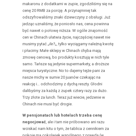
makaronu z dodatkami w zupie, zgodziliśmy się na
cenę 20 RMB za porcję. A przynajmniej tak
odszyfrowaliśmy znaki dziewczyny z obsługi. Już
jedząc uznaliśmy, że poniosło nas, cena powinna
być nawet o połowę niższa. W ogóle znajomość
cen w Chinach ułatwia życie, najczęściej nawet nie
musimy pytać „
ile?
„, tylko wyciągamy należną kwotę
i płacimy. Małe sklepy w Chinach chyba mają
zmowę cenową, bo produkty kosztują w nich tyle
samo. Tańsze są jedynie supermarkety, a droższe
miejsca turystyczne. No to dajemy tejże pani za
nasze michy w sumie 20 juanów czekając na
reakcję i… odchodzimy z dychą reszty. Głodni
dalibyśmy za każdą z zupek cztery razy za dużo.
Trzy złote za lunch. Teraz już wiecie, jedzenie w
Chinach nie musi być drogie.
W pensjonatach lub hotelach trzeba cenę
negocjować
, ale i tam nie próbowano ani razu
wciskać nam kitu o tym, że tablica z cennikiem za
pokoje ma cokolwiek wspólnego z prawda (w