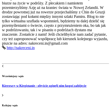
biurze na życie w podróży. Z plecakiem i namiotem
przemierzyliśmy Azję aż na kraniec świata w Nowej Zelandii. W
drodze powrotnej już na rowerze przejechaliśmy z Chin do Gruzji
zostawiając pod kołami między innymi szlaki Pamiru. Blog to nie
tylko wirtualna szuflada wspomnień, będziemy tu dalej dzielić się
przemyśleniami o świecie, często z przymrużeniem oka, bo tak jak
w podróżowaniu, tak i w pisaniu o podróżach dystans ma
znaczenie. Zostańcie z nami! Jeśli chcielibyście nam zadać pytanie,
czy też zaproponować współpracę lub kierunek kolejnego wyjazdu,
piszcie na adres: nakreceni.in@gmail.com
http://nakreceni.in
Wcześniejszy wpis
Kierowcy w Kirgistanie - obyście zginęli nim kogoś zabijecie
Kolejny wpis