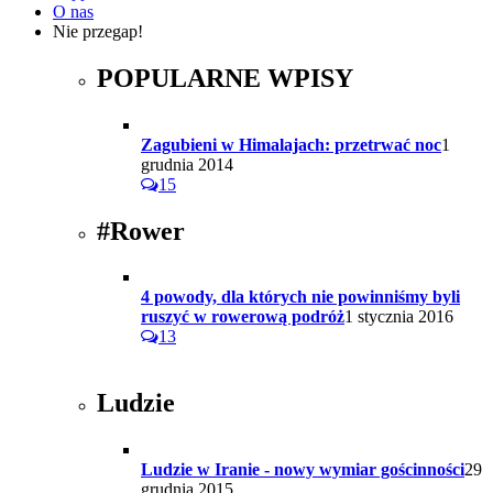
O nas
Nie przegap!
POPULARNE WPISY
Zagubieni w Himalajach: przetrwać noc
1
grudnia 2014
15
#Rower
4 powody, dla których nie powinniśmy byli
ruszyć w rowerową podróż
1 stycznia 2016
13
Ludzie
Ludzie w Iranie - nowy wymiar gościnności
29
grudnia 2015