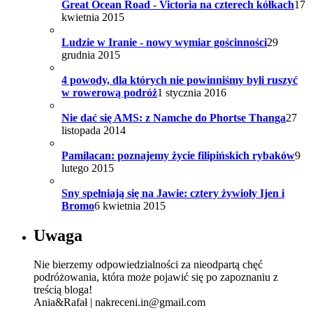
Great Ocean Road - Victoria na czterech kółkach
17
kwietnia 2015
Ludzie w Iranie - nowy wymiar gościnności
29
grudnia 2015
4 powody, dla których nie powinniśmy byli ruszyć
w rowerową podróż
1 stycznia 2016
Nie dać się AMS: z Namche do Phortse Thanga
27
listopada 2014
Pamilacan: poznajemy życie filipińskich rybaków
9
lutego 2015
Sny spełniają się na Jawie: cztery żywioły Ijen i
Bromo
6 kwietnia 2015
Uwaga
Nie bierzemy odpowiedzialności za nieodpartą chęć
podróżowania, która może pojawić się po zapoznaniu z
treścią bloga!
Ania&Rafał | nakreceni.in@gmail.com