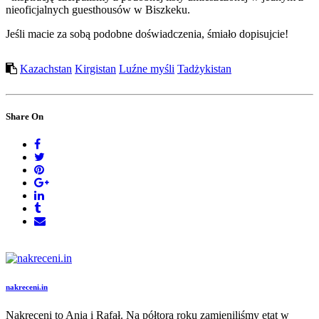
nieoficjalnych guesthousów w Biszkeku.
Jeśli macie za sobą podobne doświadczenia, śmiało dopisujcie!
Kazachstan
Kirgistan
Luźne myśli
Tadżykistan
Share On
nakreceni.in
Nakręceni to Ania i Rafał. Na półtora roku zamieniliśmy etat w