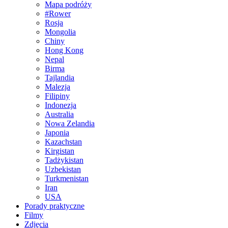
Mapa podróży
#Rower
Rosja
Mongolia
Chiny
Hong Kong
Nepal
Birma
Tajlandia
Malezja
Filipiny
Indonezja
Australia
Nowa Zelandia
Japonia
Kazachstan
Kirgistan
Tadżykistan
Uzbekistan
Turkmenistan
Iran
USA
Porady praktyczne
Filmy
Zdjęcia