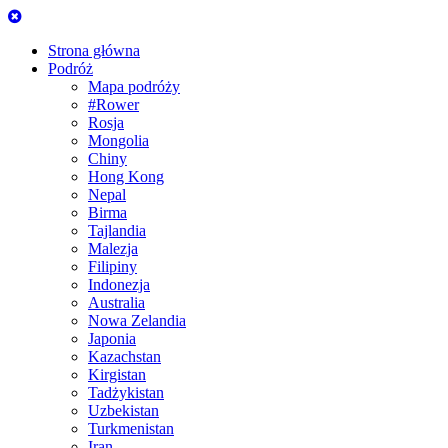
Strona główna
Podróż
Mapa podróży
#Rower
Rosja
Mongolia
Chiny
Hong Kong
Nepal
Birma
Tajlandia
Malezja
Filipiny
Indonezja
Australia
Nowa Zelandia
Japonia
Kazachstan
Kirgistan
Tadżykistan
Uzbekistan
Turkmenistan
Iran