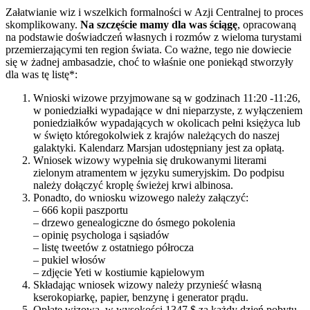
Załatwianie wiz i wszelkich formalności w Azji Centralnej to proces
skomplikowany.
Na szczęście mamy dla was ściągę
, opracowaną
na podstawie doświadczeń własnych i rozmów z wieloma turystami
przemierzającymi ten region świata. Co ważne, tego nie dowiecie
się w żadnej ambasadzie, choć to właśnie one poniekąd stworzyły
dla was tę listę*:
Wnioski wizowe przyjmowane są w godzinach 11:20 -11:26,
w poniedziałki wypadające w dni nieparzyste, z wyłączeniem
poniedziałków wypadających w okolicach pełni księżyca lub
w święto któregokolwiek z krajów należących do naszej
galaktyki. Kalendarz Marsjan udostępniany jest za opłatą.
Wniosek wizowy wypełnia się drukowanymi literami
zielonym atramentem w języku sumeryjskim. Do podpisu
należy dołączyć kroplę świeżej krwi albinosa.
Ponadto, do wniosku wizowego należy załączyć:
– 666 kopii paszportu
– drzewo genealogiczne do ósmego pokolenia
– opinię psychologa i sąsiadów
– listę tweetów z ostatniego półrocza
– pukiel włosów
– zdjęcie Yeti w kostiumie kąpielowym
Składając wniosek wizowy należy przynieść własną
kserokopiarkę, papier, benzynę i generator prądu.
Opłatę wizową, w wysokości 1347 $ za każdy dzień pobytu,