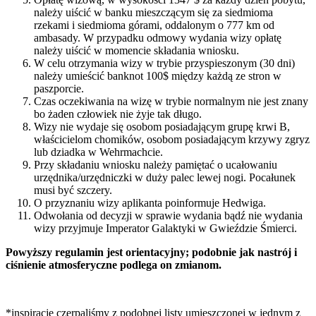
należy uiścić w banku mieszczącym się za siedmioma
rzekami i siedmioma górami, oddalonym o 777 km od
ambasady. W przypadku odmowy wydania wizy opłatę
należy uiścić w momencie składania wniosku.
W celu otrzymania wizy w trybie przyspieszonym (30 dni)
należy umieścić banknot 100$ między każdą ze stron w
paszporcie.
Czas oczekiwania na wizę w trybie normalnym nie jest znany
bo żaden człowiek nie żyje tak długo.
Wizy nie wydaje się osobom posiadającym grupę krwi B,
właścicielom chomików, osobom posiadającym krzywy zgryz
lub dziadka w Wehrmachcie.
Przy składaniu wniosku należy pamiętać o ucałowaniu
urzędnika/urzędniczki w duży palec lewej nogi. Pocałunek
musi być szczery.
O przyznaniu wizy aplikanta poinformuje Hedwiga.
Odwołania od decyzji w sprawie wydania bądź nie wydania
wizy przyjmuje Imperator Galaktyki w Gwieździe Śmierci.
Powyższy regulamin jest orientacyjny; podobnie jak nastrój i
ciśnienie atmosferyczne podlega on zmianom.
*inspirację czerpaliśmy z podobnej listy umieszczonej w jednym z